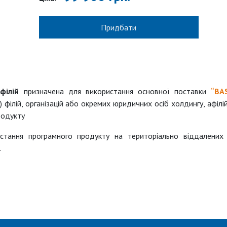
Придбати
філій
призначена для використання основної поставки
“BAS
філій, організацій або окремих юридичних осіб холдингу, афілі
родукту
тання програмного продукту на територіально віддалених 
.