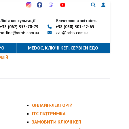
Лінія консультації
Електронна звітність
+38 (067) 353-70-79
+38 (050) 301-42-65
hotline@orbis.com.ua
zvit@orbis.com.ua
РО
MEDOC, КЛЮЧІ КЕП, CЕРВІСИ ЕДО
ФІЛІЙ
ОНЛАЙН-ЛЕКТОРІЙ
ІТС ПІДТРИМКА
ЗАМОВИТИ КЛЮЧІ КЕП