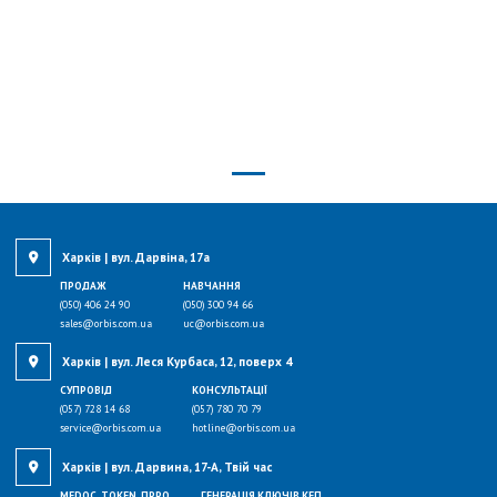
Харків | вул. Дарвіна, 17а
ПРОДАЖ
НАВЧАННЯ
(050) 406 24 90
(050) 300 94 66
sales@orbis.com.ua
uc@orbis.com.ua
Харків | вул. Леся Курбаса, 12, поверх 4
СУПРОВІД
КОНСУЛЬТАЦІЇ
(057) 728 14 68
(057) 780 70 79
service@orbis.com.ua
hotline@orbis.com.ua
Харків | вул. Дарвина, 17-А, Твій час
MEDOC, TOKEN, ПРРО
ГЕНЕРАЦІЯ КЛЮЧІВ КЕП