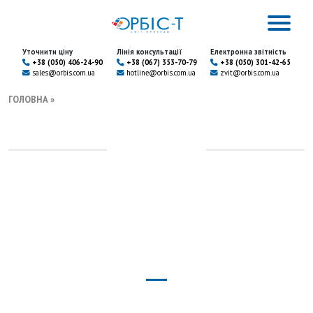
Уточнити ціну
Лінія консультації
Електронна звітність
+38 (050) 406-24-90
+38 (067) 353-70-79
+38 (050) 301-42-65
sales@orbis.com.ua
hotline@orbis.com.ua
zvit@orbis.com.ua
ГОЛОВНА
»