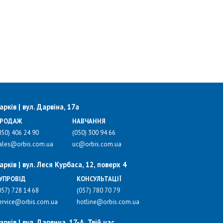
арків | вул. Дарвіна, 17а
РОДАЖ
НАВЧАННЯ
050) 406 24 90
(050) 300 94 66
ales@orbis.com.ua
uc@orbis.com.ua
арків | вул. Леся Курбаса, 12, поверх 4
УПРОВІД
КОНСУЛЬТАЦІЇ
057) 728 14 68
(057) 780 70 79
ervice@orbis.com.ua
hotline@orbis.com.ua
арків | вул. Дарвина, 17-А, Твій час