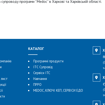
 супроводу програми “Medoc” в
Харкові та Харківській області.
КАТАЛОГ
Х
П
омпанію
Програмні продукти
(
и
ITС Супровід
s
Сервіси ІТС
Х
 лист
Навчання
укції
ПРРО
С
(
ії
MEDOC, КЛЮЧІ КЕП, CЕРВІСИ ЕДО
s
кти
Х