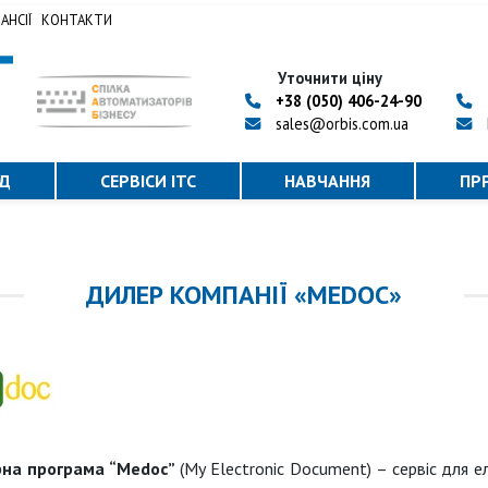
АНСІЇ
КОНТАКТИ
Уточнити ціну
+38 (050) 406-24-90
sales@orbis.com.ua
ІД
СЕРВІСИ ІТС
НАВЧАННЯ
ПР
ДИЛЕР КОМПАНІЇ «MEDOC»
на програма “Medoc”
(My Electronic Document) – сервіс для 