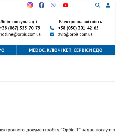
Лінія консультації
Електронна звітність
+38 (067) 353-70-79
+38 (050) 301-42-65
hotline@orbis.com.ua
zvit@orbis.com.ua
РО
MEDOC, КЛЮЧІ КЕП, CЕРВІСИ ЕДО
електронного документообігу.
“Орбіс-Т” надає послуги з