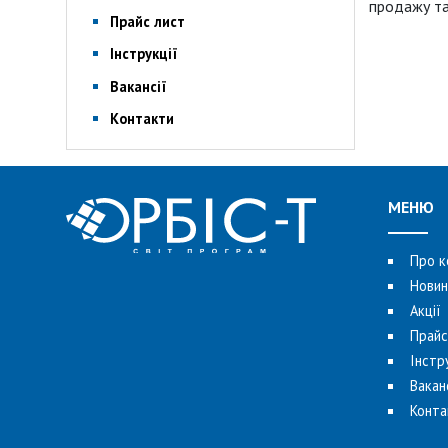
продажу та
Прайс лист
Інструкції
Вакансії
Контакти
МЕНЮ
Про к
Новин
Акції
Прайс
Інстр
Ваканс
Конта