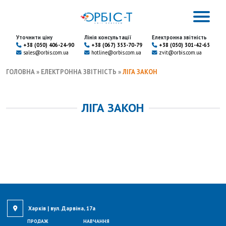
Уточнити ціну
Лінія консультації
Електронна звітність
+38 (050) 406-24-90
+38 (067) 353-70-79
+38 (050) 301-42-65
sales@orbis.com.ua
hotline@orbis.com.ua
zvit@orbis.com.ua
ГОЛОВНА
»
ЕЛЕКТРОННА ЗВІТНІСТЬ
»
ЛІГА ЗАКОН
ЛІГА ЗАКОН
Харків | вул. Дарвіна, 17а
ПРОДАЖ
НАВЧАННЯ