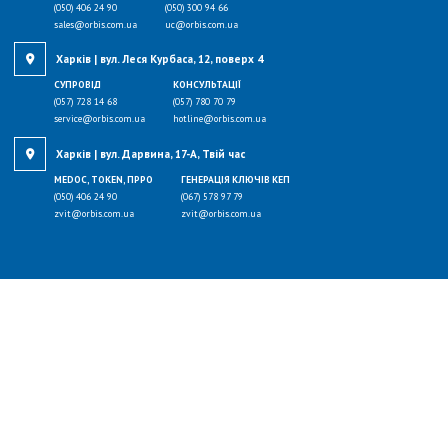
(050) 406 24 90
(050) 300 94 66
sales@orbis.com.ua
uc@orbis.com.ua
Харків | вул. Леся Курбаса, 12, поверх 4
СУПРОВІД
КОНСУЛЬТАЦІЇ
(057) 728 14 68
(057) 780 70 79
service@orbis.com.ua
hotline@orbis.com.ua
Харків | вул. Дарвина, 17-А, Твій час
MEDOC, TOKEN, ПРРО
ГЕНЕРАЦІЯ КЛЮЧІВ КЕП
(050) 406 24 90
(067) 578 97 79
zvit@orbis.com.ua
zvit@orbis.com.ua