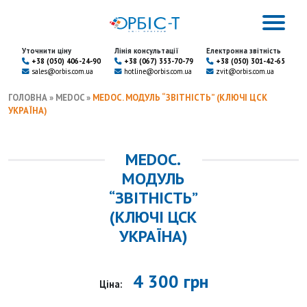
Уточнити ціну
Лінія консультації
Електронна звітність
+38 (050) 406-24-90
+38 (067) 353-70-79
+38 (050) 301-42-65
sales@orbis.com.ua
hotline@orbis.com.ua
zvit@orbis.com.ua
ГОЛОВНА
»
MEDOC
»
MEDOC. МОДУЛЬ “ЗВІТНІСТЬ” (КЛЮЧІ ЦСК
УКРАЇНА)
MEDOC.
МОДУЛЬ
“ЗВІТНІСТЬ”
(КЛЮЧІ ЦСК
УКРАЇНА)
4 300 грн
Ціна: