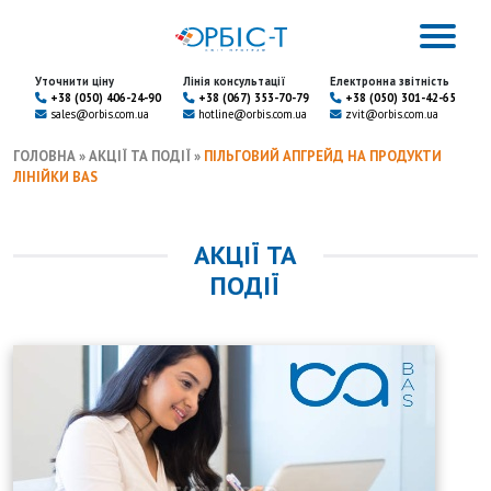
Уточнити ціну
Лінія консультації
Електронна звітність
+38 (050) 406-24-90
+38 (067) 353-70-79
+38 (050) 301-42-65
sales@orbis.com.ua
hotline@orbis.com.ua
zvit@orbis.com.ua
ГОЛОВНА
»
АКЦІЇ ТА ПОДІЇ
»
ПІЛЬГОВИЙ АПГРЕЙД НА ПРОДУКТИ
ЛІНІЙКИ BAS
АКЦІЇ ТА
ПОДІЇ