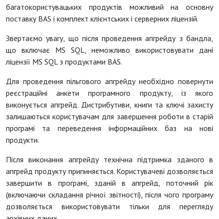
багатокористувацьких продуктів можливий на основну
поставку BAS і комплект клієнтських і серверних ліцензій.
Звертаємо увагу, що після проведення апгрейду з бандла,
що включає MS SQL, неможливо використовувати дані
ліцензії MS SQL з продуктами BAS.
Для проведення пільгового апгрейду необхідно повернути
реєстраційні анкети програмного продукту, із якого
виконується апгрейд. Дистрибутиви, книги та ключі захисту
залишаються користувачам для завершення роботи в старій
програмі та переведення інформаційних баз на нові
продукти.
Після виконання апгрейду технічна підтримка зданого в
апгрейд продукту припиняється. Користувачеві дозволяється
завершити в програмі, зданій в апгрейд, поточний рік
(включаючи складання річної звітності), після чого програму
дозволяється використовувати тільки для перегляду
архівних даних.