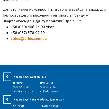
Для уточнення можливості пільгового апгрейду, а також для
безпосереднього виконання пільгового апгрейду –
Звертайтесь до відділу продажу “Орбіс-Т”:
+38 (050) 406 24 90 Viber
+38 (067) 578 97 79
sales@orbis.com.ua
Харків | вул. Дарвіна, 17а
ПРОДАЖ
НАВЧАННЯ
(050) 406 24 90
(050) 300 94 66
sales@orbis.com.ua
uc@orbis.com.ua
Харків | вул. Леся Курбаса, 12, поверх 4
СУПРОВІД
КОНСУЛЬТАЦІЇ