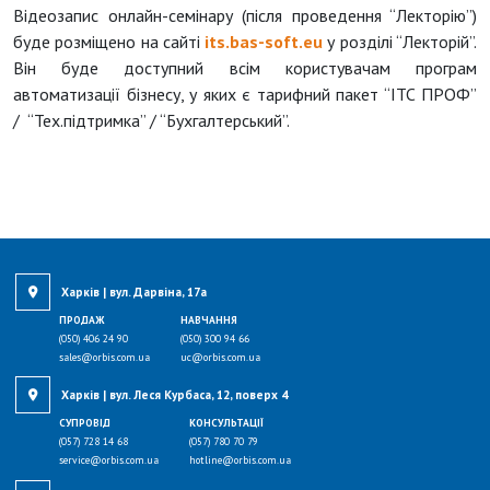
Відеозапис онлайн-семінару (після проведення “Лекторію”)
буде розміщено на сайті
its.bas-soft.eu
у розділі “Лекторій”.
Він буде доступний всім користувачам програм
автоматизації бізнесу, у яких є тарифний пакет “ІТС ПРОФ”
/ “Тех.підтримка” / “Бухгалтерський”.
Харків | вул. Дарвіна, 17а
ПРОДАЖ
НАВЧАННЯ
(050) 406 24 90
(050) 300 94 66
sales@orbis.com.ua
uc@orbis.com.ua
Харків | вул. Леся Курбаса, 12, поверх 4
СУПРОВІД
КОНСУЛЬТАЦІЇ
(057) 728 14 68
(057) 780 70 79
service@orbis.com.ua
hotline@orbis.com.ua