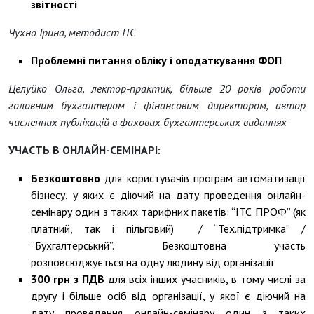
звітності
Чухно Ірина, методист ІТС
Проблемні питання обліку і оподаткування ФОП
Целуйко Ольга, лектор-практик, більше 20 років роботи
головним бухгалтером і фінансовим директором, автор
численних публікацій в фахових бухгалтерських виданнях
УЧАСТЬ В ОНЛАЙН-СЕМІНАРІ:
Безкоштовно
для користувачів програм автоматизації
бізнесу, у яких є діючий на дату проведення онлайн-
семінару один з таких тарифних пакетів: “ІТС ПРОФ” (як
платний, так і пільговий) / “Тех.підтримка” /
“Бухгалтерський”. Безкоштовна участь
розповсюджується на одну людину від організації
300 грн з ПДВ
для всіх інших учасників, в тому числі за
другу і більше осіб від організації, у якої є діючий на
дату проведення онлайн-семінару один з таких