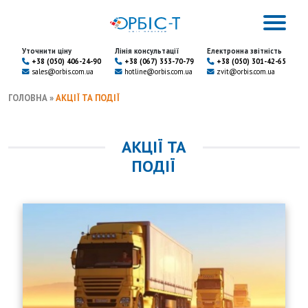
Уточнити ціну
Лінія консультації
Електронна звітність
+38 (050) 406-24-90
+38 (067) 353-70-79
+38 (050) 301-42-65
sales@orbis.com.ua
hotline@orbis.com.ua
zvit@orbis.com.ua
ГОЛОВНА
»
АКЦІЇ ТА ПОДІЇ
АКЦІЇ ТА
ПОДІЇ